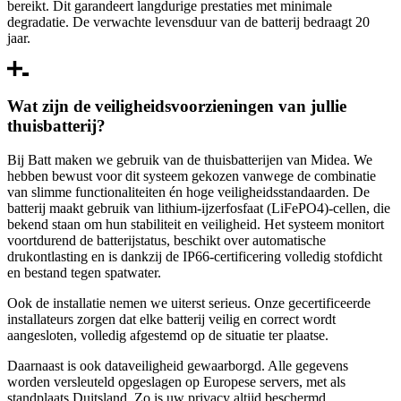
bereikt. Dit garandeert langdurige prestaties met minimale
degradatie. De verwachte levensduur van de batterij bedraagt 20
jaar.
Wat zijn de veiligheidsvoorzieningen van jullie
thuisbatterij?
Bij Batt maken we gebruik van de thuisbatterijen van Midea. We
hebben bewust voor dit systeem gekozen vanwege de combinatie
van slimme functionaliteiten én hoge veiligheidsstandaarden. De
batterij maakt gebruik van lithium-ijzerfosfaat (LiFePO4)-cellen, die
bekend staan om hun stabiliteit en veiligheid. Het systeem monitort
voortdurend de batterijstatus, beschikt over automatische
drukontlasting en is dankzij de IP66-certificering volledig stofdicht
en bestand tegen spatwater.
Ook de installatie nemen we uiterst serieus. Onze gecertificeerde
installateurs zorgen dat elke batterij veilig en correct wordt
aangesloten, volledig afgestemd op de situatie ter plaatse.
Daarnaast is ook dataveiligheid gewaarborgd. Alle gegevens
worden versleuteld opgeslagen op Europese servers, met als
standplaats Duitsland. Zo is uw privacy altijd beschermd.