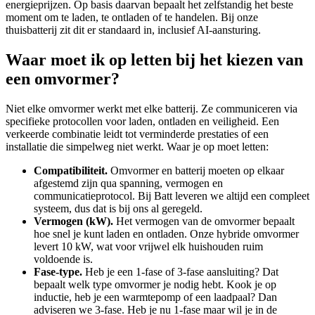
energieprijzen. Op basis daarvan bepaalt het zelfstandig het beste
moment om te laden, te ontladen of te handelen. Bij onze
thuisbatterij zit dit er standaard in, inclusief AI-aansturing.
Waar moet ik op letten bij het kiezen van
een omvormer?
Niet elke omvormer werkt met elke batterij. Ze communiceren via
specifieke protocollen voor laden, ontladen en veiligheid. Een
verkeerde combinatie leidt tot verminderde prestaties of een
installatie die simpelweg niet werkt. Waar je op moet letten:
Compatibiliteit.
Omvormer en batterij moeten op elkaar
afgestemd zijn qua spanning, vermogen en
communicatieprotocol. Bij Batt leveren we altijd een compleet
systeem, dus dat is bij ons al geregeld.
Vermogen (kW).
Het vermogen van de omvormer bepaalt
hoe snel je kunt laden en ontladen. Onze hybride omvormer
levert 10 kW, wat voor vrijwel elk huishouden ruim
voldoende is.
Fase-type.
Heb je een 1-fase of 3-fase aansluiting? Dat
bepaalt welk type omvormer je nodig hebt. Kook je op
inductie, heb je een warmtepomp of een laadpaal? Dan
adviseren we 3-fase. Heb je nu 1-fase maar wil je in de