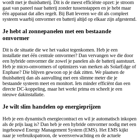
wordt met je thuisbatterij. Dit is de meest efficiënte opzet: je stroom
gaat van paneel naar batterij zonder tussenstappen en je hebt maar
één apparaat dat alles regelt. Bij Batt leveren we dit als compleet
systeem waarbij omvormer en batterij altijd op elkaar zijn afgestemd.
Je hebt al zonnepanelen met een bestaande
omvormer
Dit is de situatie die we het vaakst tegenkomen. Heb je een
installatie met één centrale omvormer? Dan vervangen we die door
een hybride omvormer die zowel je panelen als de batterij aanstuurt.
Heb je micro-omvormers of optimizers van merken als SolarEdge of
Enphase? Die blijven gewoon op je dak zitten. We plaatsen de
thuisbatterij dan als aanvulling met een slimme meter die je
bestaande systeem meet en monitort. Iets minder efficiënt dan een
directe DC-koppeling, maar het werkt prima en scheelt je een
nieuwe dakinstallatie.
Je wilt slim handelen op energieprijzen
Heb je een dynamisch energiecontract en wil je automatisch inkopen
als de prijs laag is? Dan heb je een hybride omvormer nodig met een
ingebouwd Energy Management System (EMS). Het EMS kijkt
naar je verbruikspatroon, de weersverwachting en de actuele