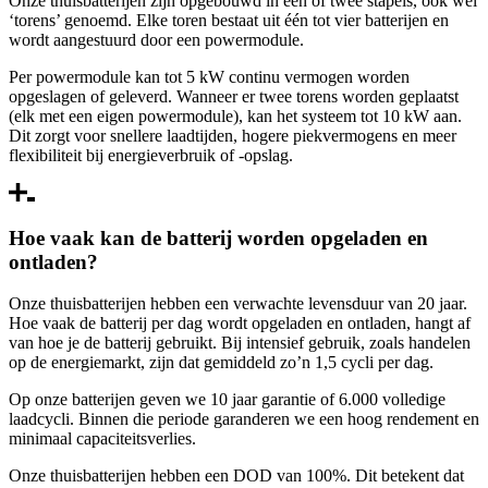
Onze thuisbatterijen zijn opgebouwd in één of twee stapels, ook wel
‘torens’ genoemd. Elke toren bestaat uit één tot vier batterijen en
wordt aangestuurd door een powermodule.
Per powermodule kan tot 5 kW continu vermogen worden
opgeslagen of geleverd. Wanneer er twee torens worden geplaatst
(elk met een eigen powermodule), kan het systeem tot 10 kW aan.
Dit zorgt voor snellere laadtijden, hogere piekvermogens en meer
flexibiliteit bij energieverbruik of -opslag.
Hoe vaak kan de batterij worden opgeladen en
ontladen?
Onze thuisbatterijen hebben een verwachte levensduur van 20 jaar.
Hoe vaak de batterij per dag wordt opgeladen en ontladen, hangt af
van hoe je de batterij gebruikt. Bij intensief gebruik, zoals handelen
op de energiemarkt, zijn dat gemiddeld zo’n 1,5 cycli per dag.
Op onze batterijen geven we 10 jaar garantie of 6.000 volledige
laadcycli. Binnen die periode garanderen we een hoog rendement en
minimaal capaciteitsverlies.
Onze thuisbatterijen hebben een DOD van 100%. Dit betekent dat