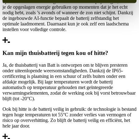
op het net is. Zo wordt er geladen als de stroomprijs laag is, en kun
je de opgeslagen energie gebruiken op momenten dat je het echt
nodig hebt, zoals ’s avonds of wanneer de zon niet schijnt. Dankzij
de ingebouwde AI-functie bepaalt de batterij zelfstandig het
optimale laadmoment. Daarnaast kun je ook zelf een laadschema
instellen voor volledige controle.
Kan mijn thuisbatterij tegen kou of hitte?
Ja, de thuisbatterij van Batt is ontworpen om te blijven presteren
onder uiteenlopende weersomstandigheden. Dankzij de IP65-
certificering is plaatsing in een schuur of zelfs buiten onder een
afdakje mogelijk. Bij lage temperaturen wordt de batterij
automatisch op temperatuur gehouden met geïntegreerde
verwarmingselementen, zodat de werking ook bij vorst betrouwbaar
blijft (tot -20°C).
Ook bij hitte is de batterij veilig in gebruik: de technologie is bestand
tegen hoge temperaturen tot 55°C zonder verlies van vermogen of
risico op oververhitting. Zo blijft de batterij veilig en efficiënt, het
hele jaar door.