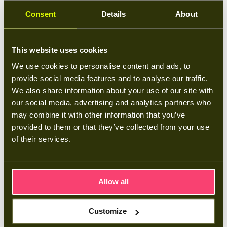
combinatie van zonnepanelen en de thuisbatterij met de omvormer,
ook het terugleveren van zonne-energie uitschakelen.
Consent
Details
About
Kan ik jullie thuisbatterij aansluiten op mijn
This website uses cookies
zonnepanelen?
We use cookies to personalise content and ads, to
provide social media features and to analyse our traffic.
Ja, onze thuisbatterij is uitstekend te combineren met een bestaande
zonnepaneelinstallatie. De batterij slaat overtollige zonnestroom op
We also share information about your use of our site with
zodat je deze later kunt gebruiken, bijvoorbeeld ’s avonds of op
our social media, advertising and analytics partners who
momenten dat de zon niet schijnt. Met een slimme meter in de
may combine it with other information that you’ve
meterkast meten we de energiestromen en zorgt de SmartHome-app
ervoor dat je altijd inzicht hebt in hoeveel stroom je opwekt,
provided to them or that they’ve collected from your use
verbruikt en opslaat. Zo haal je het maximale uit je zonne-energie.
of their services.
Is het mogelijk om goedkoop stroom in te kopen?
Allow all
Ja, dat is mogelijk. De slimme thuisbatterij van Batt maakt gebruik
van dynamische energieprijzen en kan automatisch stroom inkopen
Customize
op momenten dat deze het goedkoopst is – bijvoorbeeld overdag bij
veel opwek uit wind of zon, of wanneer er een overschot aan stroom