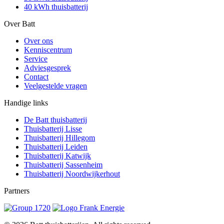
40 kWh thuisbatterij
Over Batt
Over ons
Kenniscentrum
Service
Adviesgesprek
Contact
Veelgestelde vragen
Handige links
De Batt thuisbatterij
Thuisbatterij Lisse
Thuisbatterij Hillegom
Thuisbatterij Leiden
Thuisbatterij Katwijk
Thuisbatterij Sassenheim
Thuisbatterij Noordwijkerhout
Partners