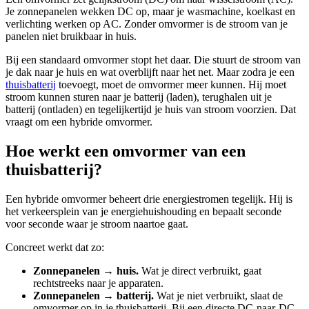
Je zonnepanelen wekken DC op, maar je wasmachine, koelkast en
verlichting werken op AC. Zonder omvormer is de stroom van je
panelen niet bruikbaar in huis.
Bij een standaard omvormer stopt het daar. Die stuurt de stroom van
je dak naar je huis en wat overblijft naar het net. Maar zodra je een
thuisbatterij
toevoegt, moet de omvormer meer kunnen. Hij moet
stroom kunnen sturen naar je batterij (laden), terughalen uit je
batterij (ontladen) en tegelijkertijd je huis van stroom voorzien. Dat
vraagt om een hybride omvormer.
Hoe werkt een omvormer van een
thuisbatterij?
Een hybride omvormer beheert drie energiestromen tegelijk. Hij is
het verkeersplein van je energiehuishouding en bepaalt seconde
voor seconde waar je stroom naartoe gaat.
Concreet werkt dat zo:
Zonnepanelen → huis.
Wat je direct verbruikt, gaat
rechtstreeks naar je apparaten.
Zonnepanelen → batterij.
Wat je niet verbruikt, slaat de
omvormer op in je thuisbatterij. Bij een directe DC-naar-DC