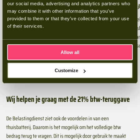
our social media, advertising and analytics partners who
Persoonlijk advies
Ontdek de mogeli
may combine it with other information that you’ve
Na je aanvraag nemen we snel contact op
Tijdens het gespre
provided to them or that they’ve collected from your use
of their services.
om een adviesgesprek in te plannen op een
onze slimme thuisb
tijdstip dat jou past.
hoe die perfect aans
ontvangt een perso
Allow all
Neem contact met ons op
Customize
Wij helpen je graag met de 21% btw-teruggave
De Belastingdienst ziet ook de voordelen in van een
thuisbatterij. Daarom is het mogelijk om het volledige btw
bedrag terug te vragen. Dit is mogelijk door gebruik te maakt