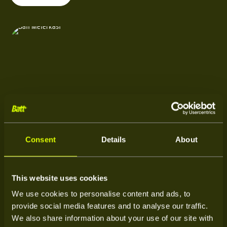
Consent
Details
About
Stroom handelen, Duurzaam
17-02-26
This website uses cookies
Wat is een LFP thuisbatterij?
We use cookies to personalise content and ads, to
provide social media features and to analyse our traffic.
Een LFP thuisbatterij slaat de energie op die je zonnepanelen
We also share information about your use of our site with