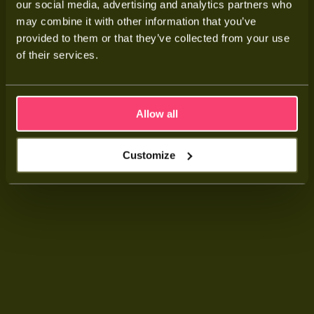
overdag opwekken, zodat je die ’s avonds of ’s nachts zelf
our social media, advertising and analytics partners who
gebruikt. LFP staat voor lithiumijzerfosfaat, en dat is precies de
may combine it with other information that you’ve
chemie die dit type batterij veiliger, langleviger en stabieler
provided to them or that they’ve collected from your use
of their services.
maakt dan veel andere varianten.
Meer weten
Allow all
Customize