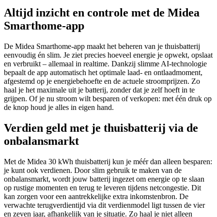
Altijd inzicht en controle met de Midea
Smarthome-app
De Midea Smarthome-app maakt het beheren van je thuisbatterij
eenvoudig én slim. Je ziet precies hoeveel energie je opwekt, opslaat
en verbruikt – allemaal in realtime. Dankzij slimme AI-technologie
bepaalt de app automatisch het optimale laad- en ontlaadmoment,
afgestemd op je energiebehoefte en de actuele stroomprijzen. Zo
haal je het maximale uit je batterij, zonder dat je zelf hoeft in te
grijpen. Of je nu stroom wilt besparen of verkopen: met één druk op
de knop houd je alles in eigen hand.
Verdien geld met je thuisbatterij via de
onbalansmarkt
Met de Midea 30 kWh thuisbatterij kun je méér dan alleen besparen:
je kunt ook verdienen. Door slim gebruik te maken van de
onbalansmarkt, wordt jouw batterij ingezet om energie op te slaan
op rustige momenten en terug te leveren tijdens netcongestie. Dit
kan zorgen voor een aantrekkelijke extra inkomstenbron. De
verwachte terugverdientijd via dit verdienmodel ligt tussen de vier
en zeven jaar, afhankelijk van je situatie. Zo haal je niet alleen