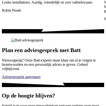
Leuke installateurs. Aardig, vriendelijk en zeer vakbekwaam.
W
b
Robin Pronk
g
S
Plan een adviesgesprek met Batt
Nieuwsgierig? Onze Batt-experts staan klaar om al je vragen te
beantwoorden en een persoonlijk advies te geven. Geheel
vrijblijvend.
Adviesgesprek aanvragen
Op de hoogte blijven?
Schrijf je in voor onze nieuwsbrief en ontvang updates over onze