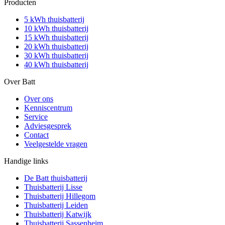
Producten
5 kWh thuisbatterij
10 kWh thuisbatterij
15 kWh thuisbatterij
20 kWh thuisbatterij
30 kWh thuisbatterij
40 kWh thuisbatterij
Over Batt
Over ons
Kenniscentrum
Service
Adviesgesprek
Contact
Veelgestelde vragen
Handige links
De Batt thuisbatterij
Thuisbatterij Lisse
Thuisbatterij Hillegom
Thuisbatterij Leiden
Thuisbatterij Katwijk
Thuisbatterij Sassenheim