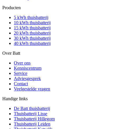
Producten
5 kWh thuisbatterij
10 kWh thuisbatterij
15 kWh thuisbatterij
20 kWh thuisbatterij
30 kWh thuisbatterij
40 kWh thuisbatterij
Over Batt
Over ons
Kenniscentrum
Service
Adviesgesprek
Contact
Veelgestelde vragen
Handige links
De Batt thuisbatterij
Thuisbatterij Lisse
Thuisbatterij Hillegom
Thuisbatterij Leiden