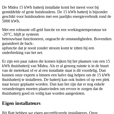
De Midea 15 kWh batterij installatie komt het meest voor bij
gemiddelde of grote huishoudens. De 15 kWh batterij is bijzonder
geschikt voor huishoudens met een jaarlijks energieverbruik rond de
5000 kWh.
Met een robuuste off-grid functie en een werkingstemperatuur tot
-20°C, blijft je systeem
betrouwbaar functioneren, ongeacht de omstandigheden. Bovendien
garandeert de back-
upfunctie dat je nooit zonder stroom komt te zitten bij een
onderbreking van het net.
Er zijn een paar zaken die komen kijken bij het plaatsen van een 15
kWh thuisbatterij van Midea. Als er al genoeg ruimte is in de buurt
van de meterkast of er al een installatie staat is dit voordelig. Dan
kunnen onze experts u binnen een halve dag helpen om de 15 kWh
thuisbatterij te installeren. De batterij kan ook buiten of op een plek
naar keuze geplaatst worden. Dan kan het zijn dat er nog enkele
veranderingen moeten plaatsvinden om ervoor te zorgen dat de
thuisbatterij goed en veilig kan worden aangesloten.
Eigen installateurs
Bij Batt hebben we eigen gecertificeerde installateurs. Onze