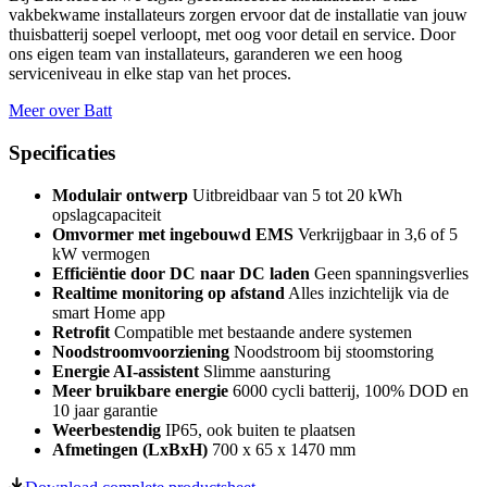
vakbekwame installateurs zorgen ervoor dat de installatie van jouw
thuisbatterij soepel verloopt, met oog voor detail en service. Door
ons eigen team van installateurs, garanderen we een hoog
serviceniveau in elke stap van het proces.
Meer over Batt
Specificaties
Modulair ontwerp
Uitbreidbaar van 5 tot 20 kWh
opslagcapaciteit
Omvormer met ingebouwd EMS
Verkrijgbaar in 3,6 of 5
kW vermogen
Efficiëntie door DC naar DC laden
Geen spanningsverlies
Realtime monitoring op afstand
Alles inzichtelijk via de
smart Home app
Retrofit
Compatible met bestaande andere systemen
Noodstroomvoorziening
Noodstroom bij stoomstoring
Energie AI-assistent
Slimme aansturing
Meer bruikbare energie
6000 cycli batterij, 100% DOD en
10 jaar garantie
Weerbestendig
IP65, ook buiten te plaatsen
Afmetingen (LxBxH)
700 x 65 x 1470 mm