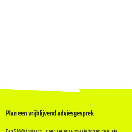
Wat kost een 5 kWh thuisbatterij?
Is een 5 kWh thuisbatterij genoeg voor mijn huishouden?
Kan ik mijn 5 kWh thuisbatterij later uitbreiden?
Hoeveel zonnepanelen heb ik nodig voor een 5 kWh
thuisbatterij?
Plan een vrijblijvend adviesgesprek
Wat is de terugverdientijd van een 5 kWh thuisbatterij?
Een 5 kWh thuisaccu is een serieuze investering en de juiste