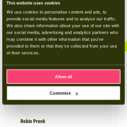
This website uses cookies
We use cookies to personalise content and ads, to
provide social media features and to analyse our traffic.
Wat klanten zeggen over Batt
We also share information about your use of our site with
our social media, advertising and analytics partners who
may combine it with other information that you’ve
provided to them or that they’ve collected from your use
10
/10
of their services.
Zeer vakbekwaam
Leuke installateurs. Aardig, vriendelijk en zeer
Allow all
vakbekwaam.
Customize
Robin Pronk