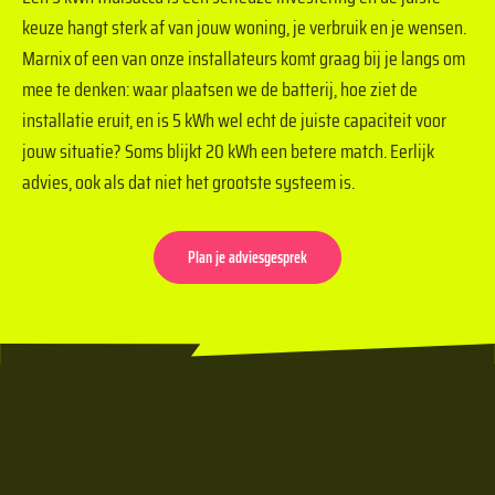
keuze hangt sterk af van jouw woning, je verbruik en je wensen.
Marnix of een van onze installateurs komt graag bij je langs om
mee te denken: waar plaatsen we de batterij, hoe ziet de
installatie eruit, en is 5 kWh wel echt de juiste capaciteit voor
jouw situatie? Soms blijkt 20 kWh een betere match. Eerlijk
advies, ook als dat niet het grootste systeem is.
Plan je adviesgesprek