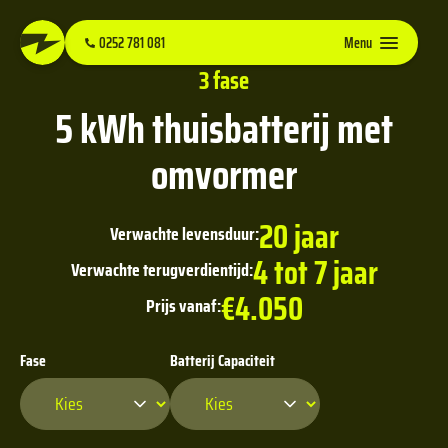
0252 781 081
Menu
3 fase
5 kWh thuisbatterij met
omvormer
20 jaar
Verwachte levensduur:
4 tot 7 jaar
Verwachte terugverdientijd:
€4.050
Prijs vanaf:
Fase
Batterij Capaciteit