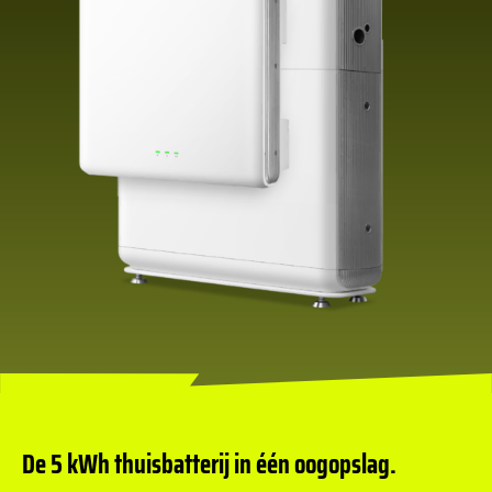
De 5 kWh thuisbatterij in één oogopslag.