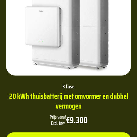
3 fase
20 kWh thuisbatterij met omvormer en dubbel
vermogen
€9.300
Prijs vanaf
Excl. btw