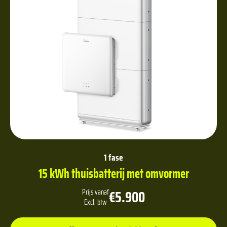
1 fase
15 kWh thuisbatterij met omvormer
€5.900
Prijs vanaf
Excl. btw