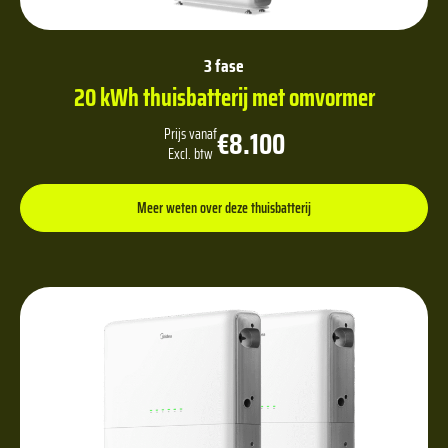
3 fase
20 kWh thuisbatterij met omvormer
€8.100
Prijs vanaf
Excl. btw
Meer weten over deze thuisbatterij