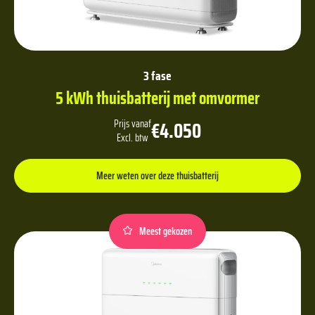
3 fase
5 kWh thuisbatterij met omvormer
€4.050
Prijs vanaf
Excl. btw
Meer weten over deze thuisbatterij
Meest gekozen