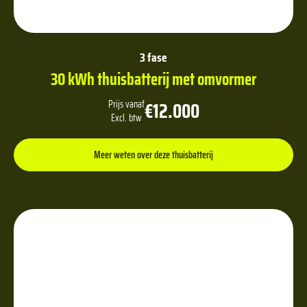
3 fase
30 kWh thuisbatterij met omvormer
€12.000
Prijs vanaf
Excl. btw
Meer weten over deze thuisbatterij