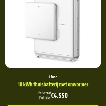
1 fase
10 kWh thuisbatterij met omvormer
€4.550
Prijs vanaf
Excl. btw