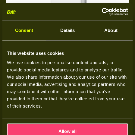
Consent
Details
About
This website uses cookies
We use cookies to personalise content and ads, to
provide social media features and to analyse our traffic.
We also share information about your use of our site with
our social media, advertising and analytics partners who
1 fase
may combine it with other information that you’ve
20 kWh thuisbatterij met omvormer
provided to them or that they’ve collected from your use
of their services.
€7.250
Prijs vanaf
Excl. btw
Allow all
Meer weten over deze thuisbatterij