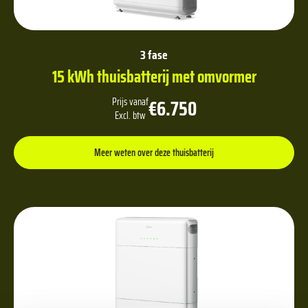
3 fase
15 kWh thuisbatterij met omvormer
€6.750
Prijs vanaf
Excl. btw
Meer weten over deze thuisbatterij