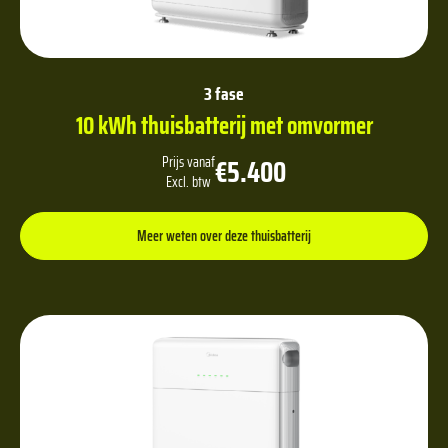
3 fase
10 kWh thuisbatterij met omvormer
€5.400
Prijs vanaf
Excl. btw
Meer weten over deze thuisbatterij