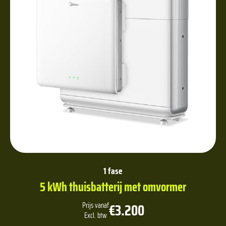
1 fase
5 kWh thuisbatterij met omvormer
€3.200
Prijs vanaf
Excl. btw