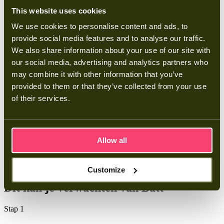
Prijs vanaf
This website uses cookies
Excl. btw
€12.000
We use cookies to personalise content and ads, to
Meer weten over deze thuisbatterij
provide social media features and to analyse our traffic.
We also share information about your use of our site with
our social media, advertising and analytics partners who
3 fase
may combine it with other information that you’ve
provided to them or that they’ve collected from your use
40 kWh Midea thuisbatterij met omvormer
of their services.
Prijs vanaf
Excl. btw
€14.700
Meer weten over deze thuisbatterij
Allow all
Customize
Van advies tot actie:
Dit kan je verwachten van Batt
Stap 1