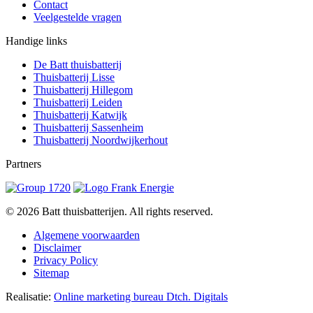
Contact
Veelgestelde vragen
Handige links
De Batt thuisbatterij
Thuisbatterij Lisse
Thuisbatterij Hillegom
Thuisbatterij Leiden
Thuisbatterij Katwijk
Thuisbatterij Sassenheim
Thuisbatterij Noordwijkerhout
Partners
© 2026 Batt thuisbatterijen. All rights reserved.
Algemene voorwaarden
Disclaimer
Privacy Policy
Sitemap
Realisatie:
Online marketing bureau Dtch. Digitals