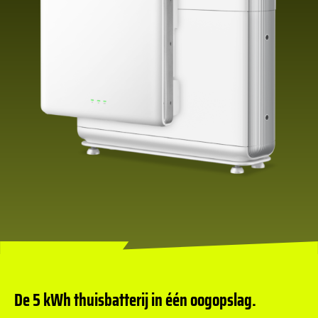
De 5 kWh thuisbatterij in één oogopslag.