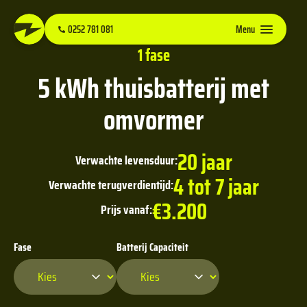
0252 781 081
Menu
1 fase
5 kWh thuisbatterij met
omvormer
20 jaar
Verwachte levensduur:
4 tot 7 jaar
Verwachte terugverdientijd:
€3.200
Prijs vanaf:
Fase
Batterij Capaciteit