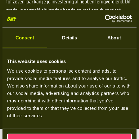
tot zeven jaar kan je je investering al hebben terugverdiend. Dit
model is aantrekkelijker dan handelen met een dynamisch
contract omdat TenneT een extra vergoeding biedt voor het
helpen balanceren van het energienet.
Consent
Details
About
Mocht je energiebehoefte toenemen, dan kun je de thuisbatterij
later eenvoudig uitbreiden tot een maximale capaciteit van 40
This website uses cookies
kWh.
We use cookies to personalise content and ads, to
provide social media features and to analyse our traffic.
Let op: Wanneer je geld wil verdienen door te handelen met
We also share information about your use of our site with
jouw thuisbatterij moet je aangesloten zijn bij Frank Energie. Zij
our social media, advertising and analytics partners who
sturen jouw batterij aan zodat jij geld kunt verdienen!
may combine it with other information that you’ve
provided to them or that they’ve collected from your use
of their services.