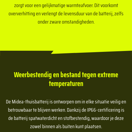
zorgt voor een gelijkmatige warmteafvoer. Dit voorkomt
oververhitting en verlengt de levensduur van de batterij, zelfs
onder zware omstandigheden.
Weerbestendig en bestand tegen extreme
temperaturen
De Midea-thuisbatterij is ontworpen om in elke situatie veilig en
betrouwbaar te blijven werken. Dankzij de IP66-certificering is
de batterij spatwaterdicht en stofbestendig, waardoor je deze
zowel binnen als buiten kunt plaatsen.