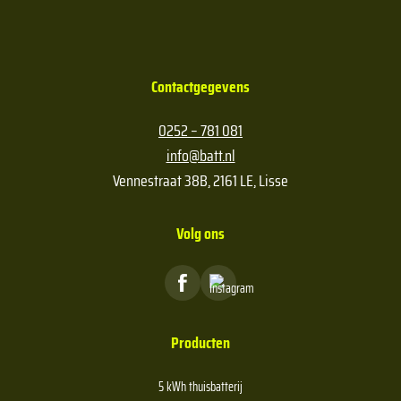
Kan mijn thuisbatterij tegen kou of hitte?
Zijn er subsidiemogelijkheden voor thuisbatterijen?
Contactgegevens
0252 – 781 081
info@batt.nl
Vennestraat 38B, 2161 LE, Lisse
Volg ons
Producten
5 kWh thuisbatterij