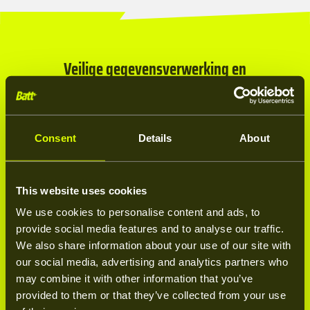
Veilige gegevensverwerking en
privacybescherming
Bij een fysiek veilig energieopslagsysteem hoort ook een
Consent
Details
About
veilige en betrouwbare verwerking van gegevens. Onze
thuisbatterij verzamelt en leert van energieverbruik en zonne-
opbrengst om zo efficiënt mogelijk te functioneren. Midea hecht
This website uses cookies
grote waarde aan privacy en zorgt ervoor dat alle
We use cookies to personalise content and ads, to
gebruikersdata optimaal beveiligd is.
provide social media features and to analyse our traffic.
We also share information about your use of our site with
our social media, advertising and analytics partners who
De gegevens worden verwerkt via servers in Stuttgart, Duitsland,
may combine it with other information that you’ve
die voldoen aan strenge Europese privacy- en
provided to them or that they’ve collected from your use
beveiligingsnormen. De manier waarop data wordt opgeslagen,