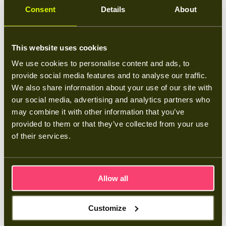
met een hybride omvormer, dan kan de thuisbatterij hier vaak
Consent
Details
About
direct op aangesloten worden. Heb je een standaard omvormer
of helemaal geen zonnepanelen, dan installeren we een aparte
This website uses cookies
batterij-omvormer
die de communicatie tussen je meterkast en
We use cookies to personalise content and ads, to
de batterij regelt.
provide social media features and to analyse our traffic.
We also share information about your use of our site with
Die communicatie is cruciaal. De CT-spoelen meten continu
our social media, advertising and analytics partners who
hoeveel stroom je verbruikt en hoeveel je terugkoopt of
may combine it with other information that you’ve
verkoopt. Op basis van die informatie stuurt de batterij zichzelf
provided to them or that they’ve collected from your use
slim aan. Laadt hij op uit je zonnepanelen? Koopt hij goedkope
of their services.
stroom in bij een dynamisch contract? Of levert hij juist energie
aan je huis op het moment dat de stroomprijs hoog is? Dat
gebeurt allemaal automatisch, maar dan moet het wel correct
Allow all
geïnstalleerd zijn. Daarom werken we volgens de NEN 1010-
norm en zorgen onze installateurs dat alle software perfect is
Customize
geconfigureerd. Zo weet je zeker dat alles veilig en efficiënt