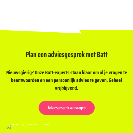
Is het mogelijk om niet meer terug te leveren aan het net?
Kan ik jullie thuisbatterij aansluiten op mijn zonnepanelen?
Is het mogelijk om goedkoop stroom in te kopen?
Kan mijn thuisbatterij tegen kou of hitte?
Plan een adviesgesprek met Batt
Zijn er subsidiemogelijkheden voor thuisbatterijen?
Nieuwsgierig? Onze Batt-experts staan klaar om al je vragen te
beantwoorden en een persoonlijk advies te geven. Geheel
vrijblijvend.
Adviesgesprek aanvragen