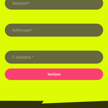
Voornaam
Achternaam
Inschrijven