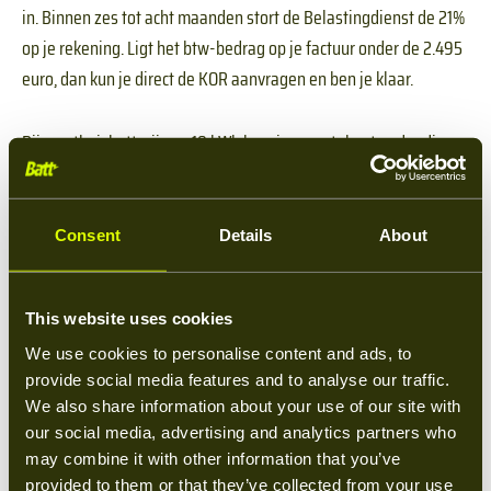
in. Binnen zes tot acht maanden stort de Belastingdienst de 21%
op je rekening. Ligt het btw-bedrag op je factuur onder de 2.495
euro, dan kun je direct de KOR aanvragen en ben je klaar.
Bij een thuisbatterij van 10 kWh kom je meestal net onder die
grens uit. Bij grotere systemen zit je erboven en draag je vier
jaar lang ongeveer 15 euro per kWh per jaar af als forfait. Wij
helpen je waar mogelijk om de facturatie zo in te richten dat je
Consent
Details
About
onder die 2.495 euro blijft. Dat scheelt vier jaar administratie.
Hoe werkt de KOR-regeling bij een thuisbatterij?
This website uses cookies
We use cookies to personalise content and ads, to
provide social media features and to analyse our traffic.
De kleineondernemersregeling (KOR) is een btw-vrijstelling voor
We also share information about your use of our site with
ondernemers met een jaaromzet onder 20.000 euro. Voor een
our social media, advertising and analytics partners who
thuisbatterij zit je daar vrijwel altijd onder. Na je eerste btw-
may combine it with other information that you’ve
aangifte meld je je aan voor de KOR. Vanaf dat moment hoef je
provided to them or that they’ve collected from your use