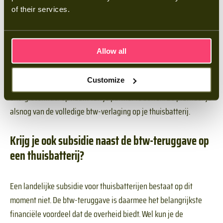
of their services.
geen btw meer af te dragen en geen aangifte meer te doen. Je
deelname duurt minimaal drie jaar.
Allow all
Heb je de KOR al gebruikt voor zonnepanelen? Dan kun je hem
binnen vijf jaar niet opnieuw inzetten voor een thuisbatterij. De
Customize
praktische oplossing is de batterij en het dynamisch
energiecontract op naam van je partner te zetten. Zo profiteer je
alsnog van de volledige btw-verlaging op je thuisbatterij.
Krijg je ook subsidie naast de btw-teruggave op
een thuisbatterij?
Een landelijke subsidie voor thuisbatterijen bestaat op dit
moment niet. De btw-teruggave is daarmee het belangrijkste
financiële voordeel dat de overheid biedt. Wel kun je de