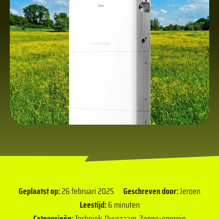
Geplaatst op:
26 februari 2025
Geschreven door:
Jeroen
Leestijd:
6 minuten
Categorieën:
Techniek
,
Duurzaam
,
Zonne-energie