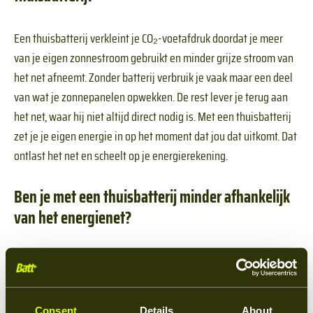
Een thuisbatterij verkleint je CO₂-voetafdruk doordat je meer
van je eigen zonnestroom gebruikt en minder grijze stroom van
het net afneemt. Zonder batterij verbruik je vaak maar een deel
van wat je zonnepanelen opwekken. De rest lever je terug aan
het net, waar hij niet altijd direct nodig is. Met een thuisbatterij
zet je je eigen energie in op het moment dat jou dat uitkomt. Dat
ontlast het net en scheelt op je energierekening.
Ben je met een thuisbatterij minder afhankelijk
van het energienet?
Ja, met een thuisbatterij in combinatie met zonnepanelen word
je flink minder afhankelijk van het energienet. Realistisch
gezien kom je uit op zo’n 80 procent zelfvoorziening op
Consent
Details
About