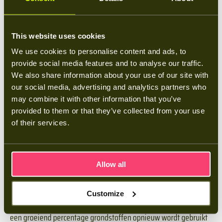
jaarbasis. In de zomer wek je meer op dan je verbruikt, in de
winter koop je juist wat bij. Volledig onafhankelijk worden lukt
niet zonder een onrealistisch grote installatie. Je kunt de
This website uses cookies
winteruren wel slim opvangen door op daluren goedkoop in te
We use cookies to personalise content and ads, to
kopen.
provide social media features and to analyse our traffic.
We also share information about your use of our site with
Wat gebeurt er met een thuisbatterij na
our social media, advertising and analytics partners who
gebruik?
may combine it with other information that you’ve
provided to them or that they’ve collected from your use
of their services.
Onze Midea-thuisbatterij heeft een garantie van 10 jaar of
6.000 laadcycli en gaat in de praktijk tot 20 jaar mee. Daarna
hoeft hij niet direct naar de sloop. LFP-batterijen behouden veel
Allow all
capaciteit en krijgen vaak een tweede leven in stationaire
opslag. De Europese Batterijverordening (EU 2023/1542)
Customize
verplicht dat afgedankte batterijen worden ingezameld en dat
een groeiend percentage grondstoffen opnieuw wordt gebruikt