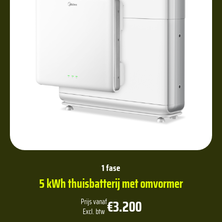
1 fase
5 kWh thuisbatterij met omvormer
€3.200
Prijs vanaf
Excl. btw