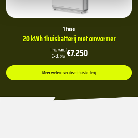
1 fase
20 kWh thuisbatterij met omvormer
€7.250
Prijs vanaf
Excl. btw
Meer weten over deze thuisbatterij