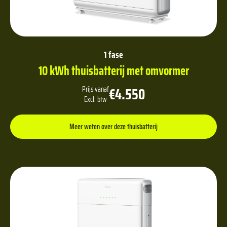
1 fase
10 kWh thuisbatterij met omvormer
€4.550
Prijs vanaf
Excl. btw
Meer weten over deze thuisbatterij