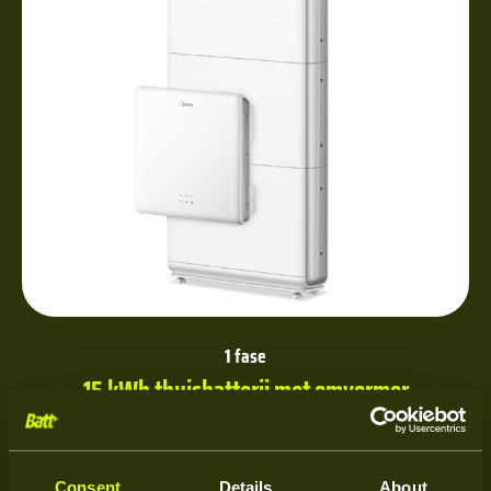
1 fase
15 kWh thuisbatterij met omvormer
€5.900
Prijs vanaf
Excl. btw
Consent
Details
About