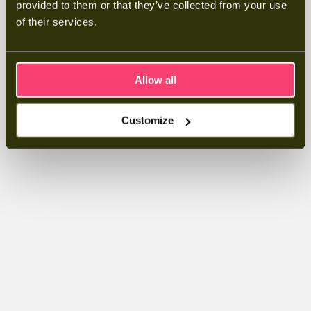
provided to them or that they’ve collected from your use
of their services.
Allow all
Customize
Stap 1
Stap 2
Persoonlijk advies
Ontdek de mogeli
Na je aanvraag nemen we snel contact op
Tijdens het gespre
om een adviesgesprek in te plannen op een
onze slimme thuisb
tijdstip dat jou past.
hoe die perfect aans