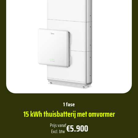
1 fase
15 kWh thuisbatterij met omvormer
€5.900
Prijs vanaf
Excl. btw